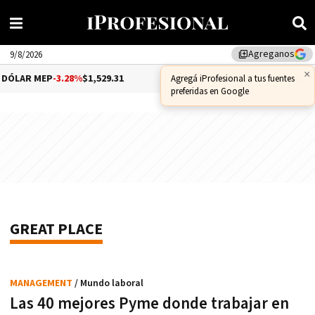
Agreganos
library_add
9/8/2026
×
ÓLAR MEP
-3.28%
$1,529.31
DÓLAR CCL
-1.25%
$1,556.14
Agregá iProfesional a tus fuentes
preferidas en Google
GREAT PLACE
MANAGEMENT
/ Mundo laboral
Las 40 mejores Pyme donde trabajar en