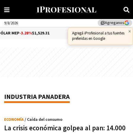
Agreganos
library_add
9/8/2026
×
ÓLAR MEP
-3.28%
$1,529.31
DÓLAR CCL
-1.25%
$1,556.14
Agregá iProfesional a tus fuentes
preferidas en Google
INDUSTRIA PANADERA
ECONOMÍA
/ Caída del consumo
La crisis económica golpea al pan: 14.000