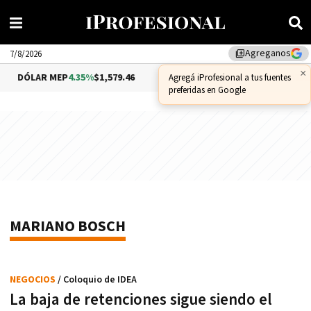
Agreganos
library_add
7/8/2026
×
DÓLAR MEP
4.35%
$1,579.46
DÓLAR CCL
1.02%
$1,575.5
Agregá iProfesional a tus fuentes
preferidas en Google
MARIANO BOSCH
NEGOCIOS
/ Coloquio de IDEA
La baja de retenciones sigue siendo el