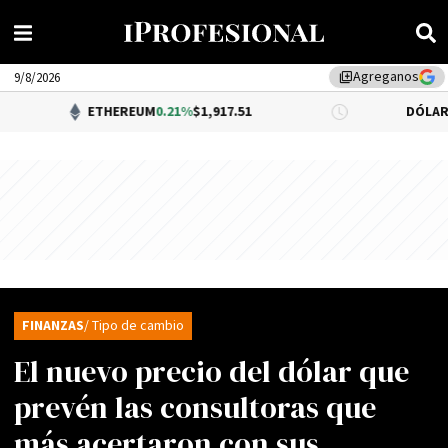
Agreganos
library_add
9/8/2026
ETHEREUM
0.21%
$1,917.51
DÓLAR BNA
$1,5
FINANZAS
/ Tipo de cambio
El nuevo precio del dólar que
prevén las consultoras que
más acertaron con sus