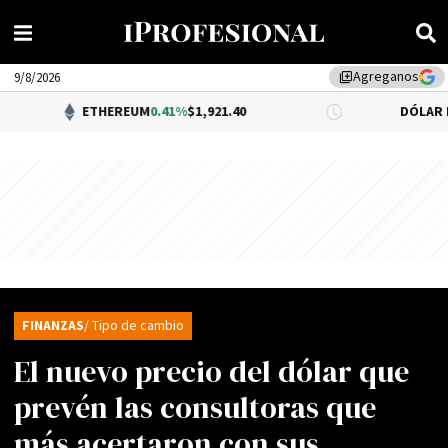
Agreganos
library_add
9/8/2026
ETHEREUM
0.41%
$1,921.40
DÓLAR BNA
$1,52
FINANZAS
/ Tipo de cambio
El nuevo precio del dólar que
prevén las consultoras que
más acertaron con sus