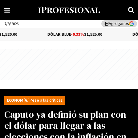
Agreganos
library_add
7/8/2026
DÓLAR BLUE
-0.33%
$1,525.00
DÓLAR TUR
ECONOMÍA
/ Pese a las críticas
Caputo ya definió su plan con
el dólar para llegar a las
elecciones con la inflación en