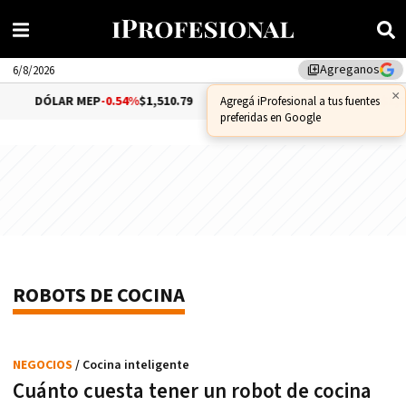
Agreganos
library_add
6/8/2026
×
DÓLAR MEP
-0.54%
$1,510.79
DÓLAR CCL
-0.72%
$1,55
Agregá iProfesional a tus fuentes
preferidas en Google
ROBOTS DE COCINA
NEGOCIOS
/ Cocina inteligente
Cuánto cuesta tener un robot de cocina