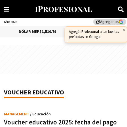
Agreganos
library_add
6/8/2026
×
DÓLAR MEP
$1,510.79
DÓLAR CCL
$1,559.41
Agregá iProfesional a tus fuentes
preferidas en Google
VOUCHER EDUCATIVO
MANAGEMENT
/ Educación
Voucher educativo 2025: fecha del pago