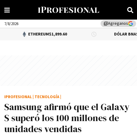
Agreganos
library_add
7/8/2026
ETHEREUM
$1,899.60
DÓLAR BNA
$1,520.00
IPROFESIONAL
|
TECNOLOGÍA
|
Samsung afirmó que el Galaxy
S superó los 100 millones de
unidades vendidas