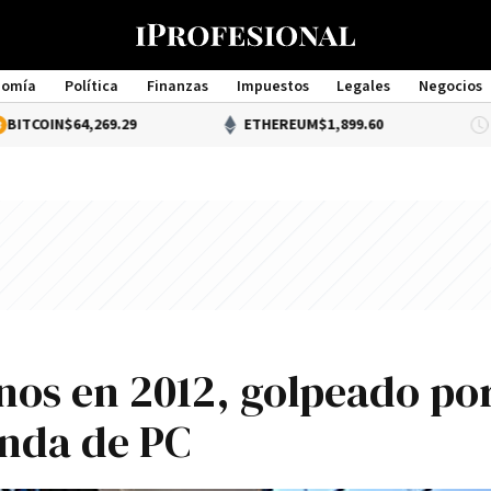
nomía
Política
Finanzas
Impuestos
Legales
Negocios
Management
64,269.29
ETHEREUM
$1,899.60
D
nos en 2012, golpeado po
anda de PC