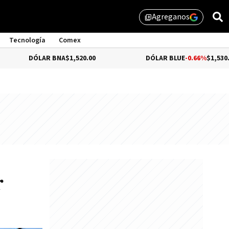
Agreganos
library_add
Tecnología
Comex
ÓLAR BNA
$1,520.00
DÓLAR BLUE
-0.66%
$1,530.00
r