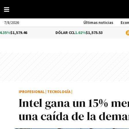
7/8/2026
Últimas noticias
Eco
79.46
DÓLAR CCL
1.02%
$1,575.53
BITCOIN
$
IPROFESIONAL
|
TECNOLOGÍA
|
Intel gana un 15% me
una caí­da de la dem