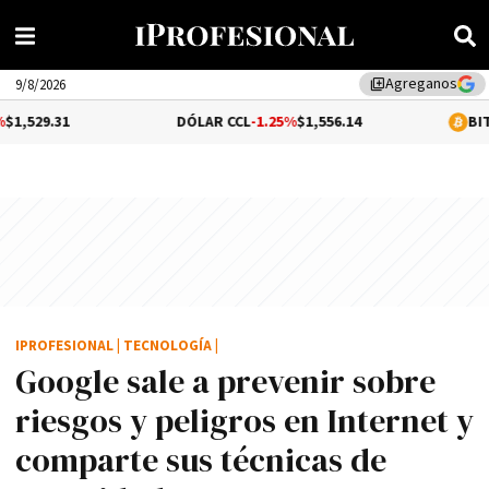
Agreganos
library_add
9/8/2026
DÓLAR CCL
-1.25%
$1,556.14
BITCOIN
0.69%
$
IPROFESIONAL
|
TECNOLOGÍA
|
Google sale a prevenir sobre
riesgos y peligros en Internet y
comparte sus técnicas de