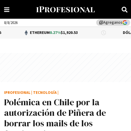
Agreganos
library_add
8/8/2026
ETHEREUM
0.27%
$1,920.53
DÓLAR BNA
$1,5
IPROFESIONAL
|
TECNOLOGÍA
|
Polémica en Chile por la
autorización de Piñera de
borrar los mails de los