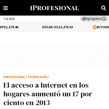
Agreganos
library_add
7/8/2026
79.46
DÓLAR CCL
$1,575.53
BITCOIN
1.31%
$
IPROFESIONAL
|
TECNOLOGÍA
|
El acceso a Internet en los
hogares aumentó un 17 por
ciento en 2013