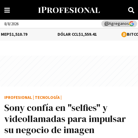
Agreganos
library_add
8/8/2026
.79
DÓLAR CCL
$1,559.41
BITCOIN
0.12%
$6
IPROFESIONAL
|
TECNOLOGÍA
|
Sony confí­a en "selfies" y
videollamadas para impulsar
su negocio de imagen