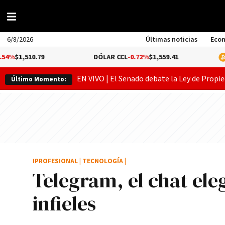
6/8/2026
Últimas noticias
Eco
0.79
DÓLAR CCL
-0.72%
$1,559.41
BITCOIN
0
EN VIVO | El Senado debate la Ley de Propie
Último Momento:
IPROFESIONAL
|
TECNOLOGÍA
|
Telegram, el chat el
infieles