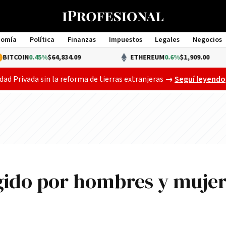
nomía
Política
Finanzas
Impuestos
Legales
Negocios
Management
.45%
$64,834.09
ETHEREUM
0.6%
$1,909.00
Gobierno busca a
dad Privada sin la reforma de tierras extranjeras
→
Seguí leyendo
egido por hombres y muje