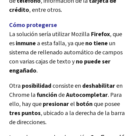
de
teléfono
, información de la
tarjeta de
crédito
, entre otros.
Cómo protegerse
La solución sería utilizar Mozilla
Firefox
, que
es
inmune
a esta falla, ya que
no
tiene
un
sistema de rellenado automático de campos
con varias cajas de texto y
no
puede
ser
engañado
.
Otra
posibilidad
consiste en
deshabilitar
en
Chrome la
función
de
Autocompletar
. Para
ello, hay que
presionar
el
botón
que posee
tres
puntos
, ubicado a la derecha de la barra
de direcciones.