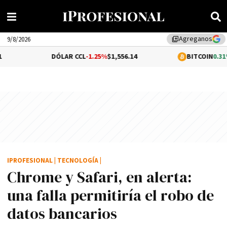
Agreganos
library_add
9/8/2026
DÓLAR CCL
-1.25%
$1,556.14
BITCOIN
0.31%
$64,975.74
IPROFESIONAL
|
TECNOLOGÍA
|
Chrome y Safari, en alerta:
una falla permitirí­a el robo de
datos bancarios