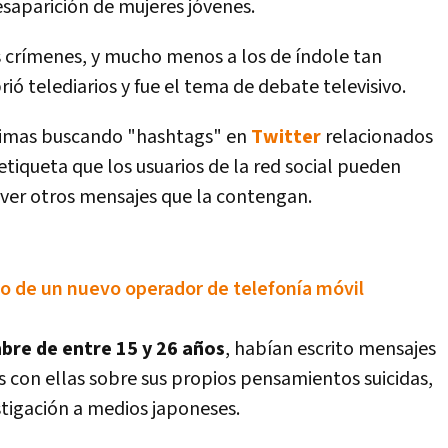
esaparición de mujeres jóvenes.
 crí­menes, y mucho menos a los de í­ndole tan
ió telediarios y fue el tema de debate televisivo.
í­ctimas buscando "hashtags" en
Twitter
relacionados
etiqueta que los usuarios de la red social pueden
 ver otros mensajes que la contengan.
to de un nuevo operador de telefoní­a móvil
re de entre 15 y 26 años
, habí­an escrito mensajes
es con ellas sobre sus propios pensamientos suicidas,
stigación a medios japoneses.