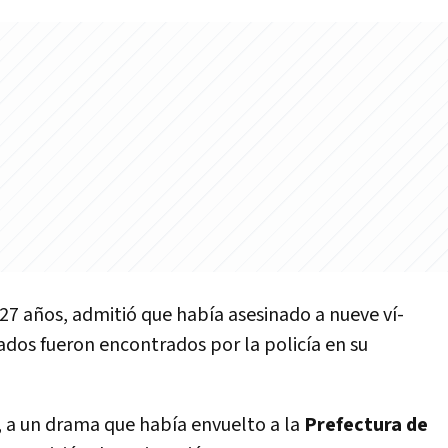
 27 años, admitió que habí­a asesinado a nueve ví­
os fueron encontrados por la policí­a en su
inal, a un drama que habí­a envuelto a la
Prefectura de