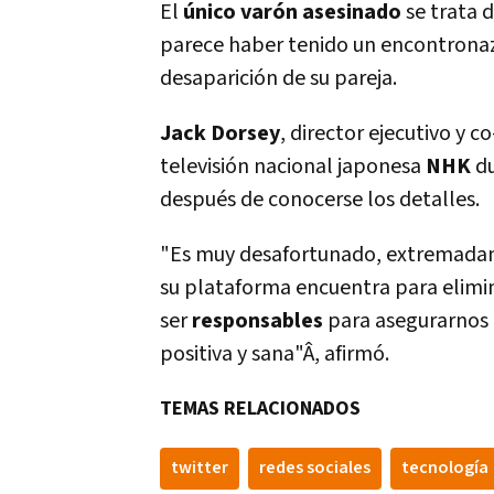
El
único varón asesinado
se trata 
parece haber tenido un encontronazo
desaparición de su pareja.
Jack Dorsey
, director ejecutivo y c
televisión nacional japonesa
NHK
du
después de conocerse los detalles.
"Es muy desafortunado, extremadame
su plataforma encuentra para elimin
ser
responsables
para asegurarnos 
positiva y sana"Â, afirmó.
TEMAS RELACIONADOS
twitter
redes sociales
tecnologí­a