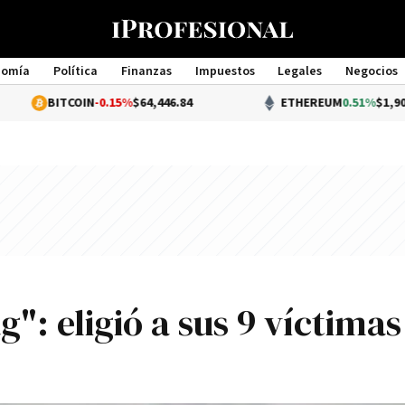
nomía
Política
Finanzas
Impuestos
Legales
Negocios
Management
COIN
-0.15%
$64,446.84
ETHEREUM
0.51%
$1,907.20
": eligió a sus 9 ví­ctimas