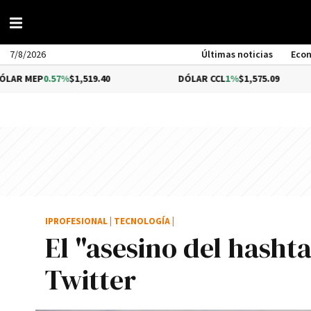
7/8/2026
Últimas noticias
Eco
.57%
$1,519.40
DÓLAR CCL
1%
$1,575.09
BIT
IPROFESIONAL
|
TECNOLOGÍA
|
El "asesino del hashtag
Twitter