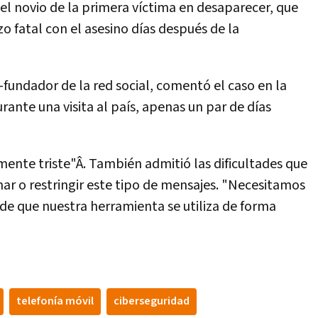
del novio de la primera ví­ctima en desaparecer, que
 fatal con el asesino dí­as después de la
o-fundador de la red social, comentó el caso en la
rante una visita al paí­s, apenas un par de dí­as
nte triste"Â. También admitió las dificultades que
ar o restringir este tipo de mensajes. "Necesitamos
de que nuestra herramienta se utiliza de forma
telefoní­a móvil
ciberseguridad