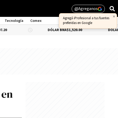
Agreganos
library_add
Tecnología
Comex
DÓLAR BNA
$1,520.00
DÓLAR BLUE
-0.66
 en