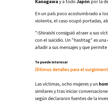
Kanagawa
y a todo
Japón
por la d
En un paí­s poco acostumbrado a los
violenta, el caso ocupó portadas, abr
"‹Shiraishi consiguió atraer a sus v
con el suicidio. Un "hashtag" es una 
añadir a sus mensajes y que permite
Te puede interesar
íšltimos detalles para el surgimien
Las ví­ctimas, ocho mujeres y un
homb
similares y tras iniciar conversacion
según declararon fuentes de la inve