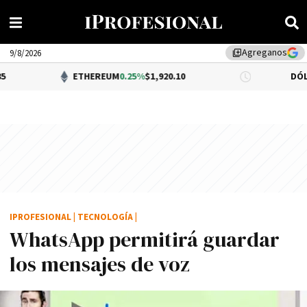
Agreganos
library_add
9/8/2026
ETHEREUM
0.25%
$1,920.10
DÓLAR BNA
$1,
IPROFESIONAL
|
TECNOLOGÍA
|
WhatsApp permitirá guardar
los mensajes de voz