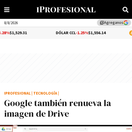
Agreganos
library_add
8/8/2026
9.31
DÓLAR CCL
-1.25%
$1,556.14
BITCOIN
IPROFESIONAL
|
TECNOLOGÍA
|
Google también renueva la
imagen de Drive