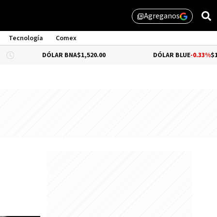
Agreganos
library_add
Tecnología
Comex
DÓLAR BNA
$1,520.00
DÓLAR BLUE
-0.33%
$1,525.00