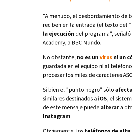
"A menudo, el desbordamiento de bú
reciben en la entrada (el texto del
la ejecución
del programa", señaló 
Academy, a BBC Mundo.
No obstante,
no es un
virus
ni un c
guardada en el equipo ni al teléfon
procesar los miles de caracteres ASC
Si bien el "punto negro" sólo
afecta
similares destinados a
iOS
, el siste
de este mensaje puede
alterar
a ot
Instagram
.
Obviamente, los
teléfonos de alt