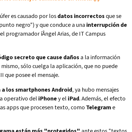
fer es causado por los
datos incorrectos
que se
 "punto negro") y que conduce a una
interrupción de
el programador íÂngel Arias, de IT Campus
ódigo secreto
que cause daños
a la información
o mismo, sólo cuelga la aplicación, que no puede
II que posee el mensaje.
 a los smartphones Android
, ya hubo mensajes
ma operativo del
iPhone
y el
iPad
. Además, el efecto
ras apps que procesen texto, como
Telegram
e
a gama están más "protegidos"
ante estos "textos