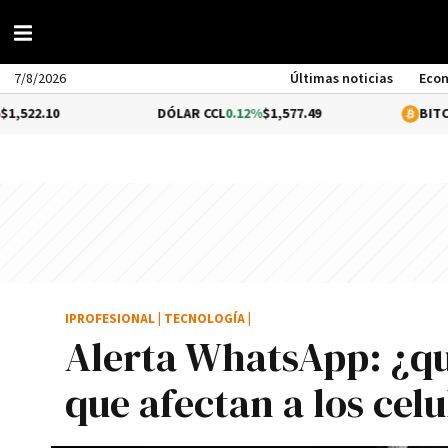
7/8/2026
Últimas noticias
Eco
DÓLAR CCL
0.12%
$1,577.49
BITCOIN
1.4%
$65
IPROFESIONAL
|
TECNOLOGÍA
|
Alerta WhatsApp: ¿qu
que afectan a los cel