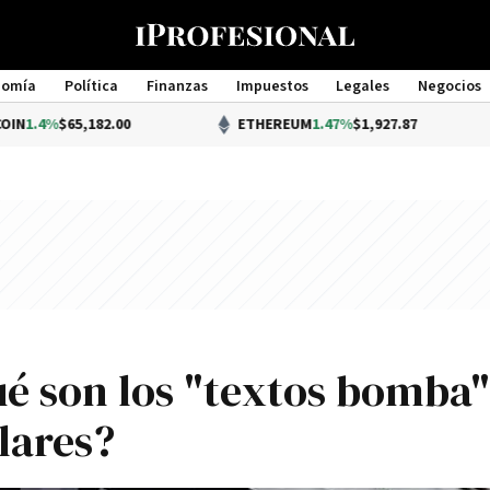
nomía
Política
Finanzas
Impuestos
Legales
Negocios
Management
,182.00
ETHEREUM
1.47%
$1,927.87
é son los "textos bomba"
ulares?