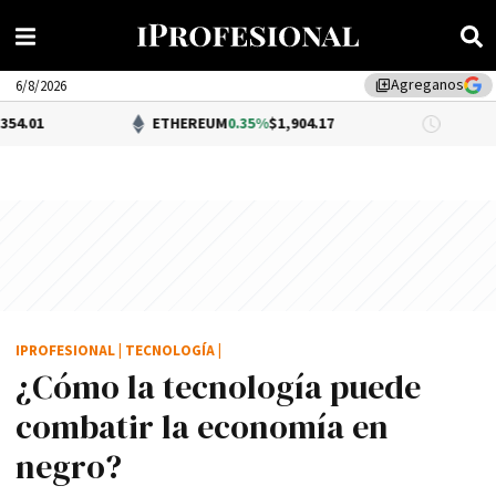
Agreganos
library_add
6/8/2026
ETHEREUM
0.35%
$1,904.17
DÓLAR 
IPROFESIONAL
|
TECNOLOGÍA
|
¿Cómo la tecnologí­a puede
combatir la economí­a en
negro?