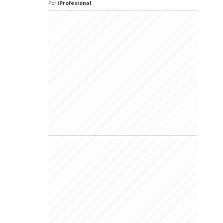
Por
iProfesional