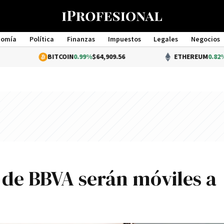
nomía
Política
Finanzas
Impuestos
Legales
Negocios
Management
BITCOIN
0.99%
$64,909.56
ETHEREUM
0.82%
$1,915
s de BBVA serán móviles a