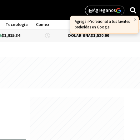
Agreganos
library_add
×
Agregá iProfesional a tus fuentes
Tecnología
Comex
preferidas en Google
.34
DÓLAR BNA
$1,520.00
DÓLAR 