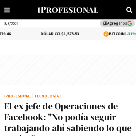
Agreganos
library_add
8/8/2026
DÓLAR CCL
$1,575.53
BITCOIN
1.31%
$65,123.35
IPROFESIONAL
|
TECNOLOGÍA
|
El ex jefe de Operaciones de
Facebook: "No podí­a seguir
trabajando ahí­ sabiendo lo que