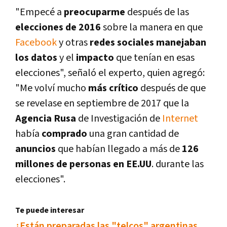
"Empecé a
preocuparme
después de las
elecciones de 2016
sobre la manera en que
Facebook
y otras
redes sociales manejaban
los datos
y el
impacto
que tení­an en esas
elecciones", señaló el experto, quien agregó:
"Me volví­ mucho
más crí­tico
después de que
se revelase en septiembre de 2017 que la
Agencia Rusa
de Investigación de
Internet
habí­a
comprado
una gran cantidad de
anuncios
que habí­an llegado a más de
126
millones de personas en EE.UU
. durante las
elecciones".
Te puede interesar
¿Están preparadas las "telcos" argentinas