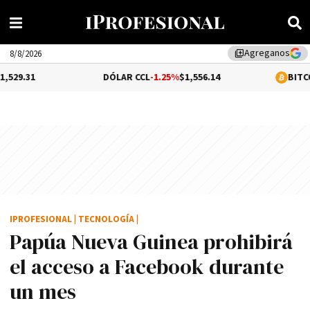
Agreganos
library_add
8/8/2026
DÓLAR CCL
-1.25%
$1,556.14
BITCOIN
-0.02%
$6
IPROFESIONAL
|
TECNOLOGÍA
|
Papúa Nueva Guinea prohibirá
el acceso a Facebook durante
un mes