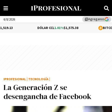
Agreganos
library_add
6/8/2026
DÓLAR CCL
1.01%
$1,575.38
BITCOIN
0.48%
$64
IPROFESIONAL
|
TECNOLOGÍA
|
La Generación Z se
desengancha de Facebook