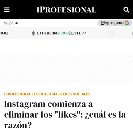
Agreganos
library_add
5/8/2026
ETHEREUM
2.39%
$1,911.77
DÓLAR BNA
0
IPROFESIONAL
|
TECNOLOGÍA
|
REDES SOCIALES
Instagram comienza a
eliminar los "likes": ¿cuál es la
razón?