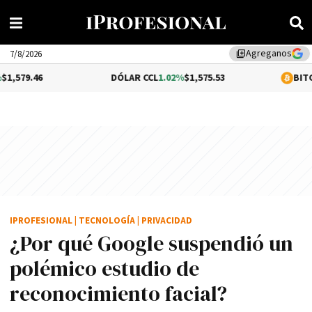
Agreganos
library_add
7/8/2026
DÓLAR CCL
1.02%
$1,575.53
BITCOIN
-0.31%
$
IPROFESIONAL
|
TECNOLOGÍA
|
PRIVACIDAD
¿Por qué Google suspendió un
polémico estudio de
reconocimiento facial?