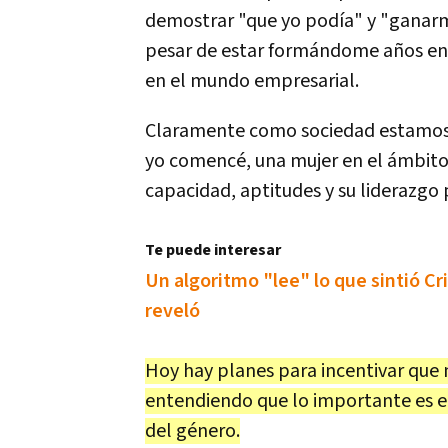
demostrar "que yo podía" y "ganarm
pesar de estar formándome años en e
en el mundo empresarial.
Claramente como sociedad estamos e
yo comencé, una mujer en el ámbit
capacidad, aptitudes y su liderazgo 
Te puede interesar
Un algoritmo "lee" lo que sintió Cr
reveló
Hoy hay planes para incentivar que m
entendiendo que lo importante es 
del género.