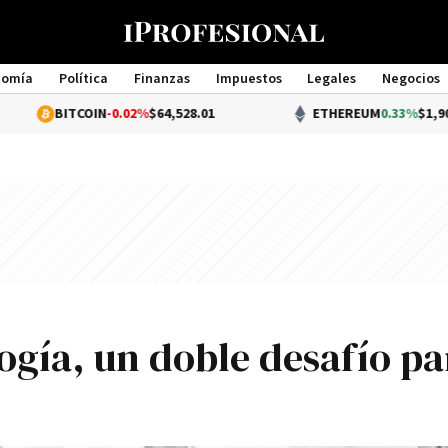
nomía
Política
Finanzas
Impuestos
Legales
Negocios
Management
ITCOIN
-0.02%
$64,528.01
ETHEREUM
0.33%
$1,903.87
gía, un doble desafío pa