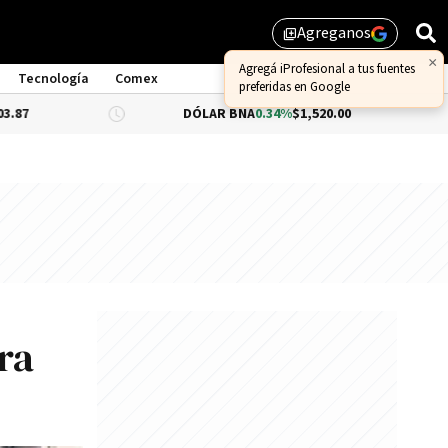
Agreganos
library_add
×
Agregá iProfesional a tus fuentes
Tecnología
Comex
preferidas en Google
DÓLAR BNA
0.34%
$1,520.00
DÓLAR BL
ra