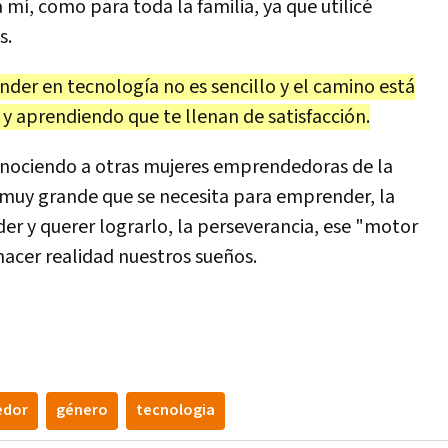
 mí, como para toda la familia, ya que utilicé
s.
nder en tecnología no es sencillo y el camino está
y aprendiendo que te llenan de satisfacción.
onociendo a otras mujeres emprendedoras de la
s muy grande que se necesita para emprender, la
der y querer lograrlo, la perseverancia, ese "motor
hacer realidad nuestros sueños.
edor
género
tecnologia