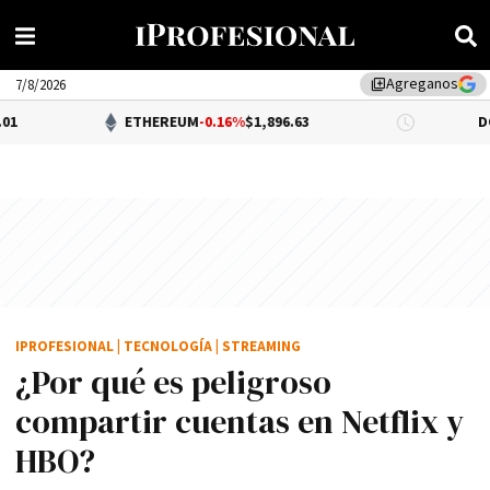
Agreganos
library_add
7/8/2026
ETHEREUM
-0.16%
$1,896.63
DÓLAR BNA
$
IPROFESIONAL
|
TECNOLOGÍA
|
STREAMING
¿Por qué es peligroso
compartir cuentas en Netflix y
HBO?