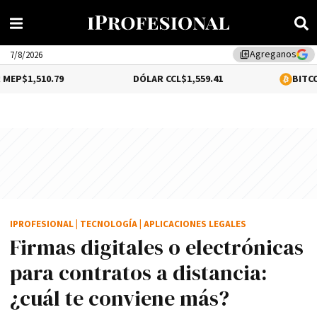
Agreganos
library_add
7/8/2026
0.79
DÓLAR CCL
$1,559.41
BITCOIN
$64,540.
IPROFESIONAL
|
TECNOLOGÍA
|
APLICACIONES LEGALES
Firmas digitales o electrónicas
para contratos a distancia:
¿cuál te conviene más?