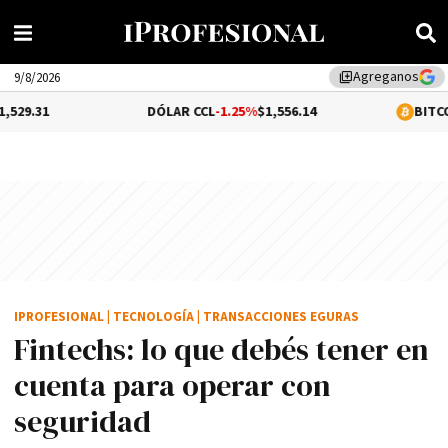
Agreganos
library_add
9/8/2026
DÓLAR CCL
-1.25%
$1,556.14
BITCOIN
0.21%
$64,
IPROFESIONAL
|
TECNOLOGÍA
|
TRANSACCIONES EGURAS
Fintechs: lo que debés tener en
cuenta para operar con
seguridad