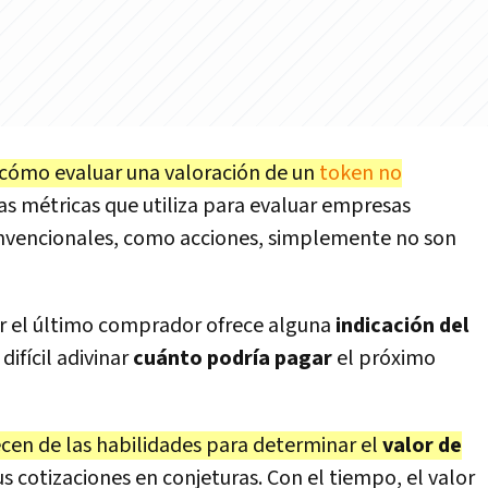
cómo evaluar una valoración de un
token no
Las métricas que utiliza para evaluar empresas
convencionales, como acciones, simplemente no son
or el último comprador ofrece alguna
indicación del
difícil adivinar
cuánto podría pagar
el próximo
cen de las habilidades para determinar el
valor de
s cotizaciones en conjeturas. Con el tiempo, el valor