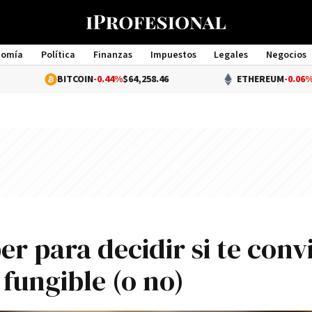
nomía
Política
Finanzas
Impuestos
Legales
Negocios
Management
BITCOIN
-0.44%
$64,258.46
ETHEREUM
-0.06%
$1,896.49
er para decidir si te conv
fungible (o no)