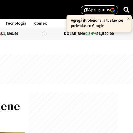
Agreganos
library_add
×
Agregá iProfesional a tus fuentes
Tecnología
Comex
preferidas en Google
DÓLAR BNA
0.34%
$1,520.00
DÓLAR
iene