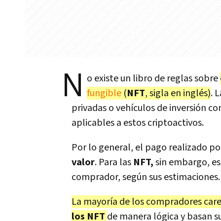
N
o existe un libro de reglas sobre
fungible
(
NFT
, sigla en inglés)
. 
privadas o vehículos de inversión 
aplicables a estos criptoactivos.
Por lo general, el pago realizado p
valor
. Para las
NFT,
sin embargo, es 
comprador, según sus estimaciones.
La mayoría de los compradores care
los NFT
de manera lógica y basan su