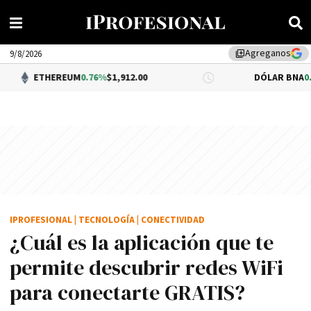
Agreganos
library_add
9/8/2026
REUM
0.76%
$1,912.00
DÓLAR BNA
0.34%
$1,520.0
IPROFESIONAL
|
TECNOLOGÍA
|
CONECTIVIDAD
¿Cuál es la aplicación que te
permite descubrir redes WiFi
para conectarte GRATIS?