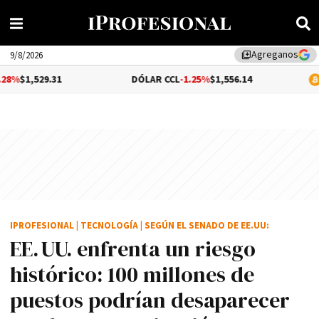
Agreganos
library_add
9/8/2026
31
DÓLAR CCL
-1.25%
$1,556.14
BITCOIN
$6
IPROFESIONAL
|
TECNOLOGÍA
|
SEGÚN EL SENADO DE EE.UU:
EE. UU. enfrenta un riesgo
histórico: 100 millones de
puestos podrían desaparecer