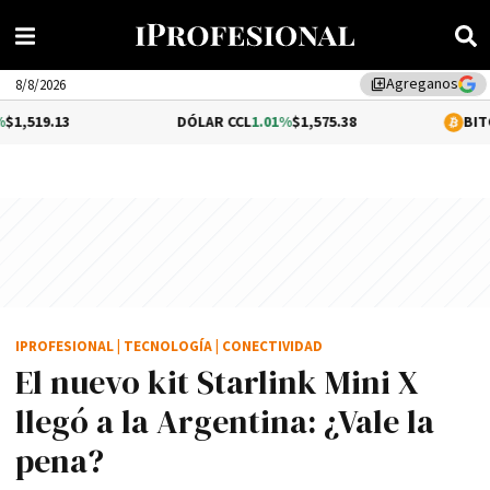
Agreganos
library_add
8/8/2026
DÓLAR CCL
1.01%
$1,575.38
BITCOIN
0.48%
$6
IPROFESIONAL
|
TECNOLOGÍA
|
CONECTIVIDAD
El nuevo kit Starlink Mini X
llegó a la Argentina: ¿Vale la
pena?