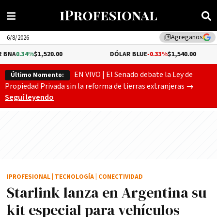
Agreganos
library_add
6/8/2026
520.00
DÓLAR BLUE
-0.33%
$1,540.00
DÓLA
EN VIVO | El Senado debate la Ley de
Último Momento:
Gobierno
Propiedad Privada sin la reforma de tierras extranjeras
→
Seguí leyendo
IPROFESIONAL
|
TECNOLOGÍA
|
CONECTIVIDAD
Starlink lanza en Argentina su
kit especial para vehículos