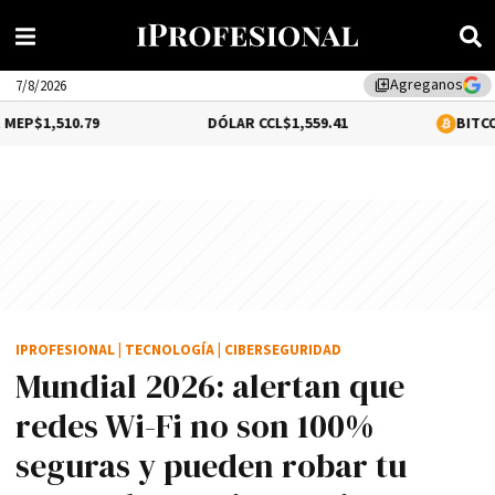
Agreganos
library_add
7/8/2026
.79
DÓLAR CCL
$1,559.41
BITCOIN
0.12%
$64
IPROFESIONAL
|
TECNOLOGÍA
|
CIBERSEGURIDAD
Mundial 2026: alertan que
redes Wi-Fi no son 100%
seguras y pueden robar tu