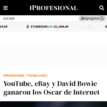
Agreganos
library_add
6/8/2026
ETHEREUM
0.6%
$1,909.00
DÓLAR BNA
0.
IPROFESIONAL
|
TECNOLOGÍA
|
YouTube, eBay y David Bowie
ganaron los Oscar de Internet