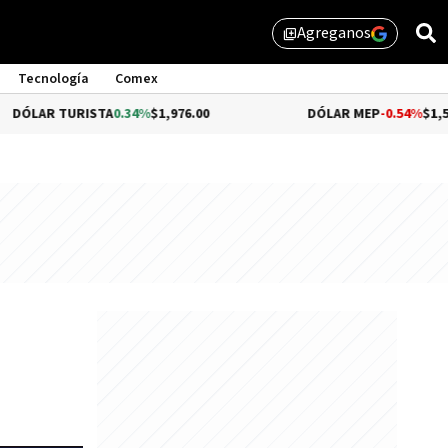
Agreganos
library_add
Tecnología
Comex
URISTA
0.34%
$1,976.00
DÓLAR MEP
-0.54%
$1,510.79