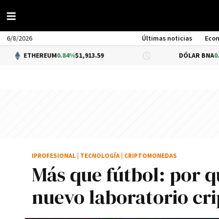
6/8/2026
Últimas noticias
Eco
HEREUM
0.84%
$1,913.59
DÓLAR BNA
0.34%
$1,520
IPROFESIONAL
|
TECNOLOGÍA
|
CRIPTOMONEDAS
Más que fútbol: por q
nuevo laboratorio cri