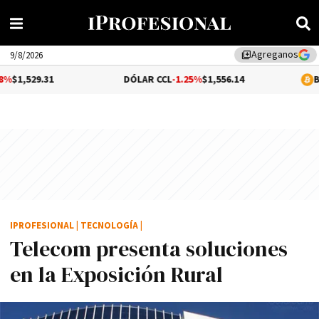
Agreganos
library_add
9/8/2026
1
DÓLAR CCL
-1.25%
$1,556.14
BITCOIN
0.6
IPROFESIONAL
|
TECNOLOGÍA
|
Telecom presenta soluciones
en la Exposición Rural