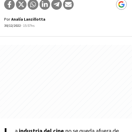
Por
Analía Lanzillotta
30/12/2022
- 15:57hs
a
industria del cine
no se queda afuera de