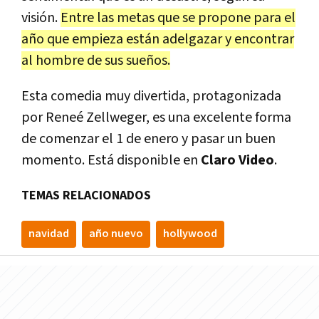
visión.
Entre las metas que se propone para el
año que empieza están adelgazar y encontrar
al hombre de sus sueños.
Esta comedia muy divertida, protagonizada
por Reneé Zellweger, es una excelente forma
de comenzar el 1 de enero y pasar un buen
momento. Está disponible en
Claro Video
.
TEMAS RELACIONADOS
navidad
año nuevo
hollywood