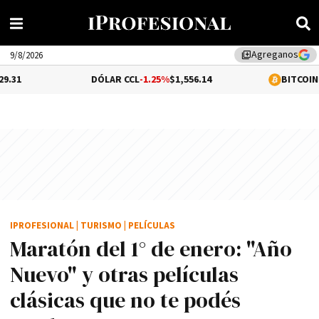
Agreganos
library_add
9/8/2026
DÓLAR CCL
-1.25%
$1,556.14
BITCOIN
0.1%
$64,84
IPROFESIONAL
|
TURISMO
|
PELÍCULAS
Maratón del 1° de enero: "Año
Nuevo" y otras películas
clásicas que no te podés