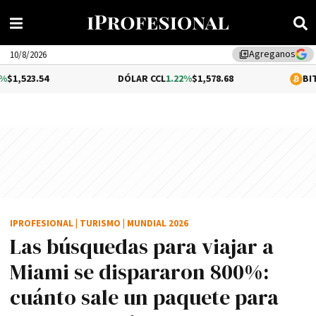
Agreganos
library_add
10/8/2026
DÓLAR CCL
1.22%
$1,578.68
BITCOIN
0.12%
$
IPROFESIONAL
|
TURISMO
|
MUNDIAL 2026
Las búsquedas para viajar a
Miami se dispararon 800%:
cuánto sale un paquete para