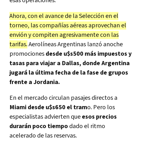
esas operaciones.
Ahora, con el avance de la Selección en el
torneo, las compañías aéreas aprovechan el
envión y compiten agresivamente con las
tarifas.
Aerolíneas Argentinas lanzó anoche
promociones
desde u$s500 más impuestos y
tasas para viajar a Dallas, donde Argentina
jugará la última fecha de la fase de grupos
frente a Jordania.
En el mercado circulan pasajes directos a
Miami desde u$s650 el tram
o. Pero los
especialistas advierten que
esos precios
durarán poco tiempo
dado el ritmo
acelerado de las reservas.