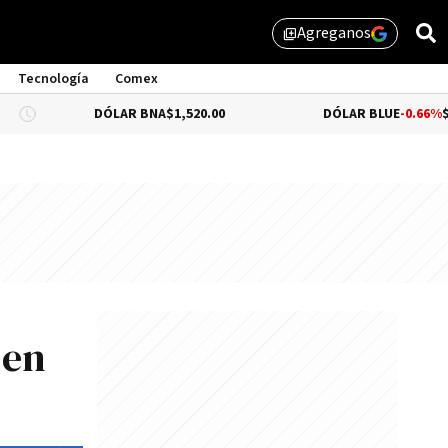
Agreganos
library_add
Tecnología
Comex
DÓLAR BNA
$1,520.00
DÓLAR BLUE
-0.66%
$1,530.00
 en