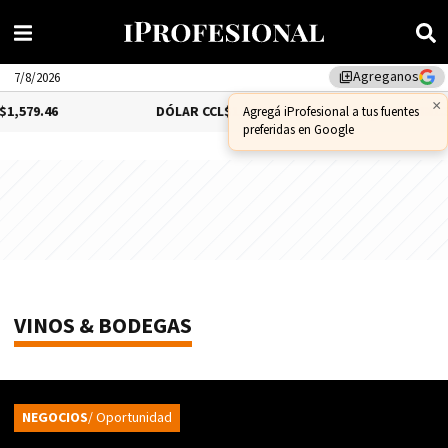
Agreganos
library_add
7/8/2026
.46
DÓLAR CCL
$1,575.53
BITCOIN
1.31%
$6
VINOS & BODEGAS
NEGOCIOS
/ Oportunidad