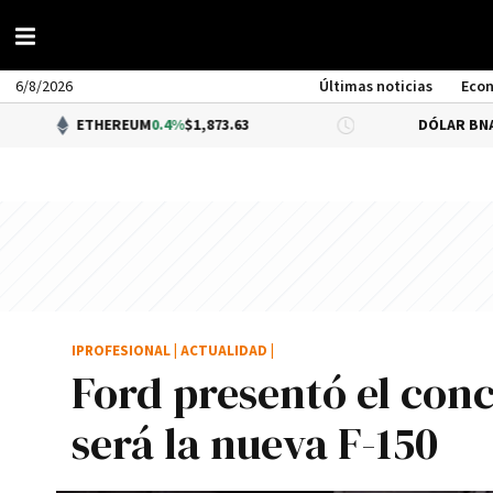
6/8/2026
Últimas noticias
Eco
REUM
0.4%
$1,873.63
DÓLAR BNA
$1,515.00
IPROFESIONAL
|
ACTUALIDAD
|
Ford presentó el con
será la nueva F-150