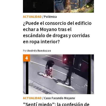
ACTUALIDAD
/ Polémica
¿Puede el consorcio del edificio
echar a Moyano tras el
escándalo de drogas y corridas
en ropa interior?
Por
Andrés Randazzo
ACTUALIDAD
/ Caso Facundo Moyano
"Sentí miedo": la confesión de