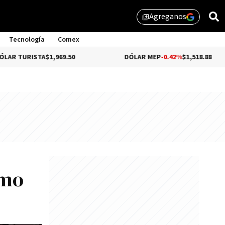
Agreganos
library_add
Tecnología
Comex
,969.50
DÓLAR MEP
-0.42%
$1,518.88
DÓLA
ómo