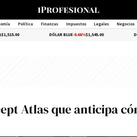
nomía
Política
Finanzas
Impuestos
Legales
Negocios
Management
DÓLAR BLUE
-0.66%
$1,545.00
DÓLAR TURISTA
$1
cept Atlas que anticipa c