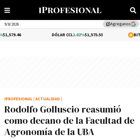
Agreganos
library_add
9/8/2026
DÓLAR CCL
1.02%
$1,575.53
BITCOIN
-0.33
IPROFESIONAL
|
ACTUALIDAD
|
Rodolfo Golluscio reasumió
como decano de la Facultad de
Agronomí­a de la UBA