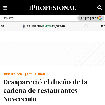
Agreganos
library_add
8/8/2026
ETHEREUM
1.47%
$1,927.87
DÓLAR BNA
$1,
IPROFESIONAL
|
ACTUALIDAD
|
Desapareció el dueño de la
cadena de restaurantes
Novecento