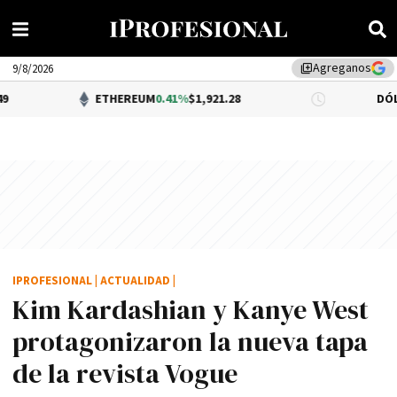
Agreganos
library_add
9/8/2026
ETHEREUM
0.41%
$1,921.28
DÓLAR BNA
$1,
IPROFESIONAL
|
ACTUALIDAD
|
Kim Kardashian y Kanye West
protagonizaron la nueva tapa
de la revista Vogue