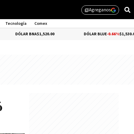
Agreganos
library_add
Tecnología
Comex
LAR BNA
$1,520.00
DÓLAR BLUE
-0.66%
$1,530.00
ó