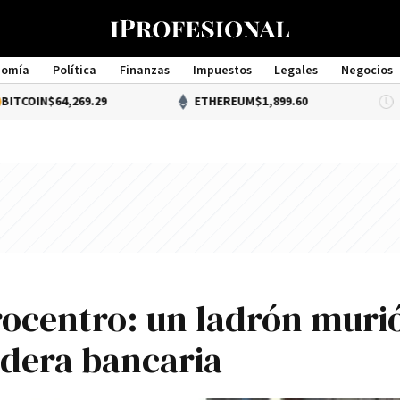
nomía
Política
Finanzas
Impuestos
Legales
Negocios
Management
4,269.29
ETHEREUM
$1,899.60
DÓ
rocentro: un ladrón muri
idera bancaria