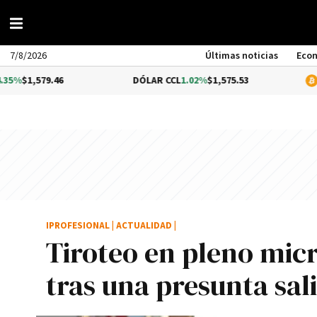
7/8/2026
Últimas noticias
Eco
9.46
DÓLAR CCL
1.02%
$1,575.53
BITCOIN
$6
IPROFESIONAL
|
ACTUALIDAD
|
Tiroteo en pleno mic
tras una presunta sal