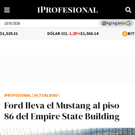
Agreganos
library_add
10/8/2026
DÓLAR CCL
-1.25%
$1,556.14
BITCOIN
-0.07%
$
IPROFESIONAL
|
ACTUALIDAD
|
Ford lleva el Mustang al piso
86 del Empire State Building